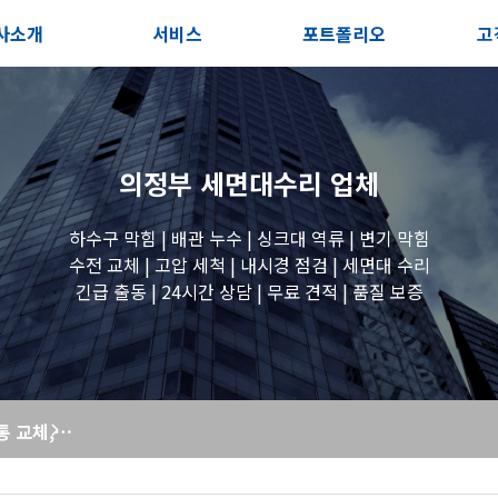
사소개
서비스
포트폴리오
고
인사말
서비스안내
전체보기
상
지사항
포스트
세면대 작업
고
의정부 세면대수리
업체
시는길
변기 작업
하수구 막힘 | 배관 누수 | 싱크대 역류 | 변기 막힘
수전 교체 | 고압 세척 | 내시경 점검 | 세면대 수리
긴급 출동 | 24시간 상담 | 무료 견적 | 품질 보증
욕조 작업
원룸 수전 작업
싱크대 배수구통 교체, 악취와 누수의 근본 해결! - 막힘해결119
세탁실 수전 작업