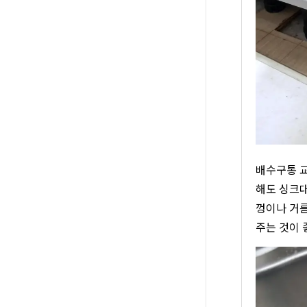
배수구통 교
해도 싱크대
껑이나 거름
주는 것이 