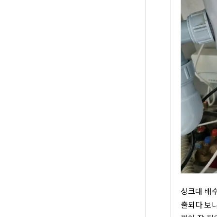
싱크대 배수
출되다 보