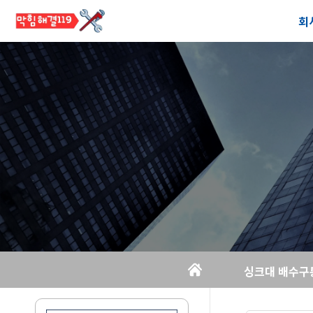
회
공
오